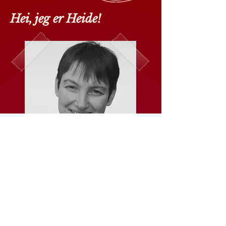
Hei, jeg er Heide!
Jeg er en erfaren doula og ammehjelper
siden 2008. Jeg er sertifisert Spinning
Babies
®
Parent Educator siden 2018
Jeg kan for tiden ikke ta på meg doula