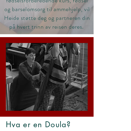
fødselsforberedende kurs, fødsel
og barselomsorg til ammehjelp, vil
Heide støtte deg og partneren din
på hvert trinn av reisen deres.
Hva er en Doula?