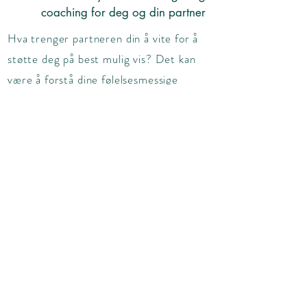
coaching for deg og din partner
Hva trenger partneren din å vite for å
støtte deg på best mulig vis? Det kan
være å forstå dine følelsesmessige
behov, lese kroppssignalene dine, støtte
deg under veer og virkelig være
partneren din under fødselsreisen deres
som foreldre.
La Heides kurs i fødselsforberedelse
besvare spørsmålene dine med praktiske
ferdigheter, enkle instruksjoner og gi
deg den økte selvtilliten som du og din
partner har behov for.