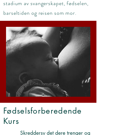
stadium av svangerskapet, fødselen,
barseltiden og reisen som mor.
Fødselsforberedende
Kurs
Skreddersy det dere trenger og