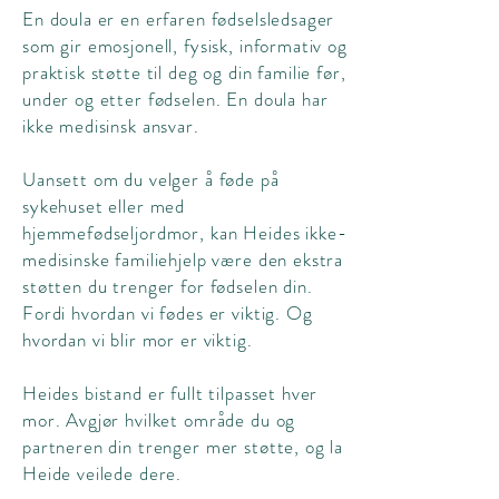
En doula er en erfaren fødselsledsager
som gir emosjonell, fysisk, informativ og
praktisk støtte til deg og din familie før,
under og etter fødselen. En doula har
ikke medisinsk ansvar.
Uansett om du velger å føde på
sykehuset eller med
hjemmefødseljordmor, kan Heides ikke-
medisinske familiehjelp være den ekstra
støtten du trenger for fødselen din.
Fordi hvordan vi fødes er viktig. Og
hvordan vi blir mor er viktig.
Heides bistand er fullt tilpasset hver
mor. Avgjør hvilket område du og
partneren din trenger mer støtte, og la
Heide veilede dere.