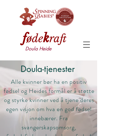
f
k
øde
raft
Doula Heide
Doula-tjenester
Alle kvinner bør ha en positiv
fødsel og Heides formål er å støtte
og styrke kvinner ved å tjene deres
egen visjon om hva en god fødsel
innebærer. Fra
svangerskapsomsorg,